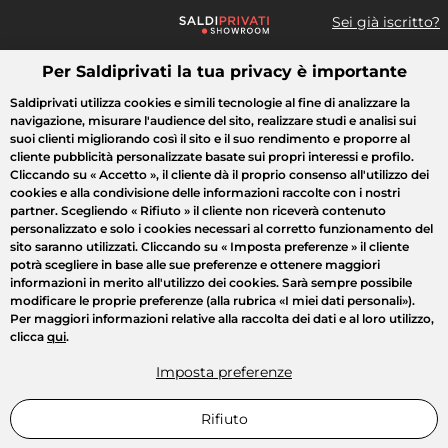
Sei già iscritto?
Per Saldiprivati la tua privacy è importante
Cosa cerchi?
Saldiprivati utilizza cookies e simili tecnologie al fine di analizzare la
navigazione, misurare l'audience del sito, realizzare studi e analisi sui
Tutte le vendite
Moda
Casa
Bellezza
Elettrodomestici
suoi clienti migliorando così il sito e il suo rendimento e proporre al
cliente pubblicità personalizzate basate sui propri interessi e profilo.
Cliccando su
« Accetto »
, il cliente dà il proprio consenso all'utilizzo dei
cookies e alla condivisione delle informazioni raccolte con i nostri
partner. Scegliendo
« Rifiuto »
il cliente non riceverà contenuto
personalizzato e solo i cookies necessari al corretto funzionamento del
sito saranno utilizzati. Cliccando su
« Imposta preferenze »
il cliente
potrà scegliere in base alle sue preferenze e ottenere maggiori
informazioni in merito all'utilizzo dei cookies. Sarà sempre possibile
modificare le proprie preferenze (alla rubrica «I miei dati personali»).
Per maggiori informazioni relative alla raccolta dei dati e al loro utilizzo,
clicca
qui
.
Imposta preferenze
Rifiuto