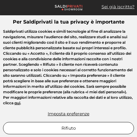
Sei già iscritto?
Per Saldiprivati la tua privacy è importante
Cosa cerchi?
Saldiprivati utilizza cookies e simili tecnologie al fine di analizzare la
navigazione, misurare l'audience del sito, realizzare studi e analisi sui
Tutte le vendite
Moda
Casa
Bellezza
Elettrodomestici
suoi clienti migliorando così il sito e il suo rendimento e proporre al
cliente pubblicità personalizzate basate sui propri interessi e profilo.
Cliccando su
« Accetto »
, il cliente dà il proprio consenso all'utilizzo dei
cookies e alla condivisione delle informazioni raccolte con i nostri
partner. Scegliendo
« Rifiuto »
il cliente non riceverà contenuto
personalizzato e solo i cookies necessari al corretto funzionamento del
sito saranno utilizzati. Cliccando su
« Imposta preferenze »
il cliente
potrà scegliere in base alle sue preferenze e ottenere maggiori
informazioni in merito all'utilizzo dei cookies. Sarà sempre possibile
modificare le proprie preferenze (alla rubrica «I miei dati personali»).
Per maggiori informazioni relative alla raccolta dei dati e al loro utilizzo,
clicca
qui
.
Imposta preferenze
Rifiuto