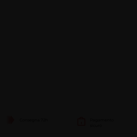
Consegna 72h
Pagamento
sicuro