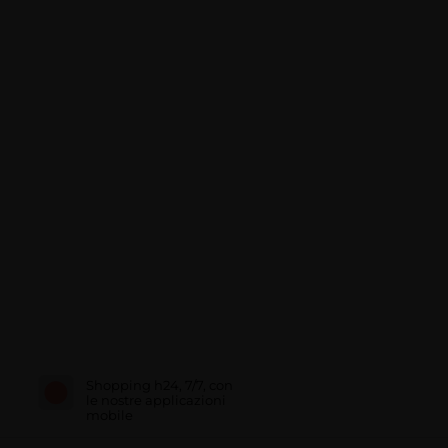
Shopping h24, 7/7, con
le nostre applicazioni
mobile