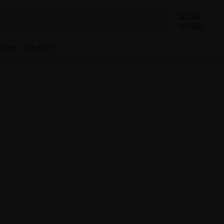
Sei già
iscritto?
bino
Outlet