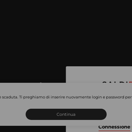
per accedere
e vendite
è scaduta. Ti preghiamo di inserire nuovamente login e password per 
Iscriviti o connettiti al 
vate
sho
Continua
Connessione