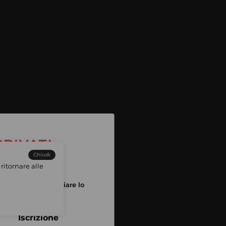
Chiudi
ritornare alle
tuo account per iniziare lo
pping
Iscrizione