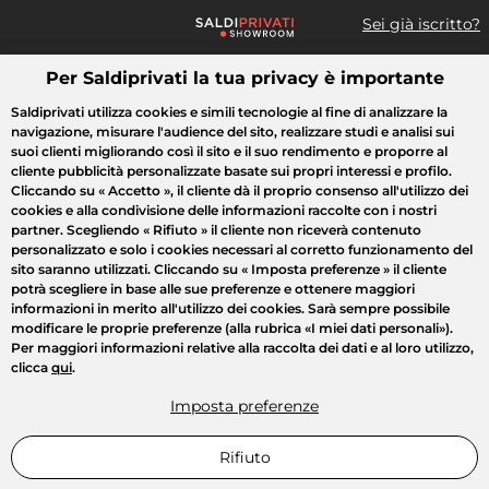
Sei già iscritto?
Per Saldiprivati la tua privacy è importante
Cosa cerchi?
Saldiprivati utilizza cookies e simili tecnologie al fine di analizzare la
navigazione, misurare l'audience del sito, realizzare studi e analisi sui
Tutte le vendite
Moda
Casa
Bellezza
Elettrodomestici
suoi clienti migliorando così il sito e il suo rendimento e proporre al
cliente pubblicità personalizzate basate sui propri interessi e profilo.
Cliccando su
« Accetto »
, il cliente dà il proprio consenso all'utilizzo dei
cookies e alla condivisione delle informazioni raccolte con i nostri
partner. Scegliendo
« Rifiuto »
il cliente non riceverà contenuto
personalizzato e solo i cookies necessari al corretto funzionamento del
sito saranno utilizzati. Cliccando su
« Imposta preferenze »
il cliente
potrà scegliere in base alle sue preferenze e ottenere maggiori
informazioni in merito all'utilizzo dei cookies. Sarà sempre possibile
modificare le proprie preferenze (alla rubrica «I miei dati personali»).
Per maggiori informazioni relative alla raccolta dei dati e al loro utilizzo,
clicca
qui
.
Imposta preferenze
Rifiuto