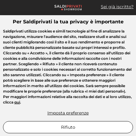
Sei già iscritto?
Per Saldiprivati la tua privacy è importante
Cosa cerchi?
Saldiprivati utilizza cookies e simili tecnologie al fine di analizzare la
navigazione, misurare l'audience del sito, realizzare studi e analisi sui
Tutte le vendite
Moda
Casa
Bellezza
Elettrodomestici
suoi clienti migliorando così il sito e il suo rendimento e proporre al
cliente pubblicità personalizzate basate sui propri interessi e profilo.
Cliccando su
« Accetto »
, il cliente dà il proprio consenso all'utilizzo dei
cookies e alla condivisione delle informazioni raccolte con i nostri
partner. Scegliendo
« Rifiuto »
il cliente non riceverà contenuto
personalizzato e solo i cookies necessari al corretto funzionamento del
sito saranno utilizzati. Cliccando su
« Imposta preferenze »
il cliente
potrà scegliere in base alle sue preferenze e ottenere maggiori
informazioni in merito all'utilizzo dei cookies. Sarà sempre possibile
modificare le proprie preferenze (alla rubrica «I miei dati personali»).
Per maggiori informazioni relative alla raccolta dei dati e al loro utilizzo,
clicca
qui
.
Imposta preferenze
Rifiuto