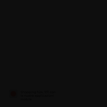
Shopping h24, 7/7, con
le nostre applicazioni
mobile