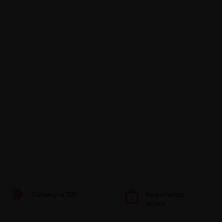
Consegna 72h
Pagamento
sicuro