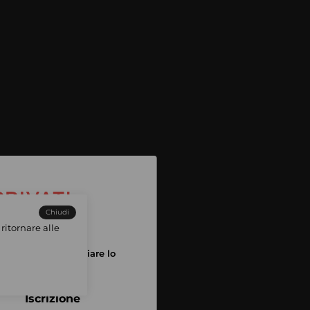
Chiudi
ritornare alle
tuo account per iniziare lo
pping
Iscrizione