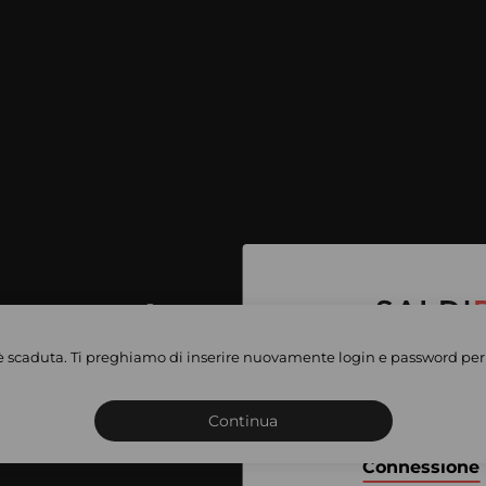
per accedere
e vendite
è scaduta. Ti preghiamo di inserire nuovamente login e password per 
Iscriviti o connettiti al 
vate
sho
Continua
Connessione