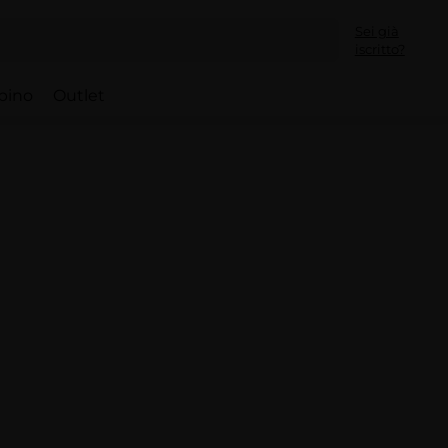
Sei già
iscritto?
bino
Outlet