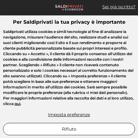
Sei già iscritto?
Per Saldiprivati la tua privacy è importante
Cosa cerchi?
Saldiprivati utilizza cookies e simili tecnologie al fine di analizzare la
navigazione, misurare l'audience del sito, realizzare studi e analisi sui
Tutte le vendite
Moda
Casa
Bellezza
Elettrodomestici
suoi clienti migliorando così il sito e il suo rendimento e proporre al
cliente pubblicità personalizzate basate sui propri interessi e profilo.
Cliccando su
« Accetto »
, il cliente dà il proprio consenso all'utilizzo dei
cookies e alla condivisione delle informazioni raccolte con i nostri
partner. Scegliendo
« Rifiuto »
il cliente non riceverà contenuto
personalizzato e solo i cookies necessari al corretto funzionamento del
sito saranno utilizzati. Cliccando su
« Imposta preferenze »
il cliente
potrà scegliere in base alle sue preferenze e ottenere maggiori
informazioni in merito all'utilizzo dei cookies. Sarà sempre possibile
modificare le proprie preferenze (alla rubrica «I miei dati personali»).
Per maggiori informazioni relative alla raccolta dei dati e al loro utilizzo,
clicca
qui
.
Imposta preferenze
Rifiuto