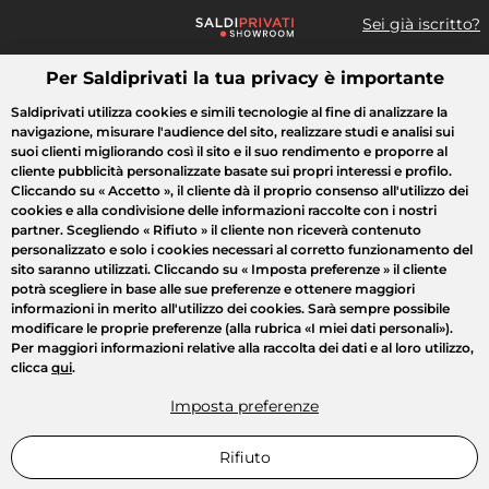
Sei già iscritto?
Per Saldiprivati la tua privacy è importante
Cosa cerchi?
Saldiprivati utilizza cookies e simili tecnologie al fine di analizzare la
navigazione, misurare l'audience del sito, realizzare studi e analisi sui
Tutte le vendite
Moda
Casa
Bellezza
Elettrodomestici
suoi clienti migliorando così il sito e il suo rendimento e proporre al
cliente pubblicità personalizzate basate sui propri interessi e profilo.
Cliccando su
« Accetto »
, il cliente dà il proprio consenso all'utilizzo dei
cookies e alla condivisione delle informazioni raccolte con i nostri
partner. Scegliendo
« Rifiuto »
il cliente non riceverà contenuto
personalizzato e solo i cookies necessari al corretto funzionamento del
sito saranno utilizzati. Cliccando su
« Imposta preferenze »
il cliente
potrà scegliere in base alle sue preferenze e ottenere maggiori
informazioni in merito all'utilizzo dei cookies. Sarà sempre possibile
modificare le proprie preferenze (alla rubrica «I miei dati personali»).
Per maggiori informazioni relative alla raccolta dei dati e al loro utilizzo,
clicca
qui
.
Imposta preferenze
Rifiuto