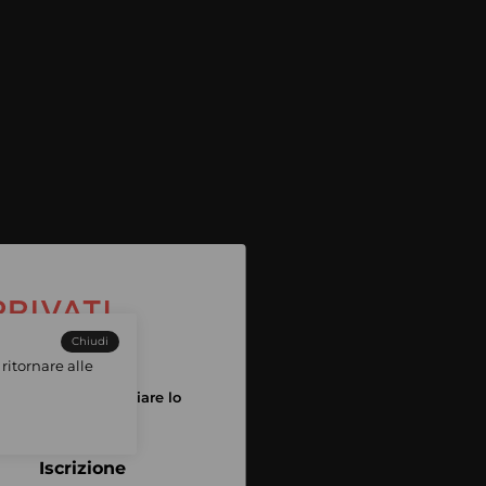
Chiudi
ritornare alle
tuo account per iniziare lo
pping
Iscrizione