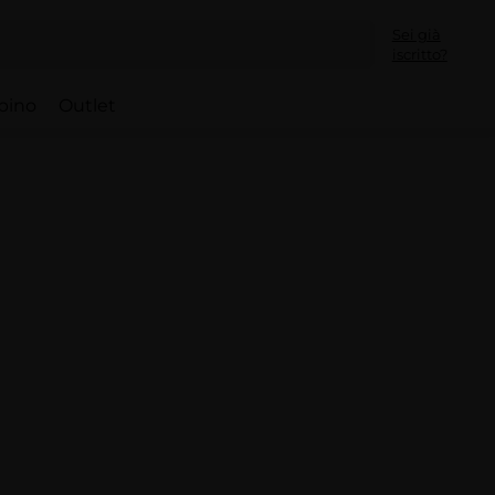
Sei già
iscritto?
bino
Outlet