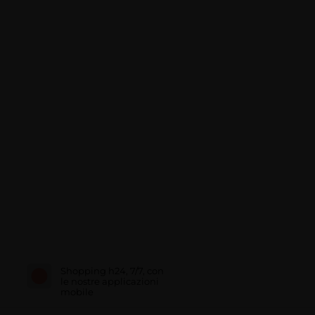
Shopping h24, 7/7, con
le nostre applicazioni
mobile