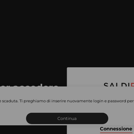
per accedere
e vendite
è scaduta. Ti preghiamo di inserire nuovamente login e password per 
Iscriviti o connettiti al 
vate
sho
Continua
Connessione