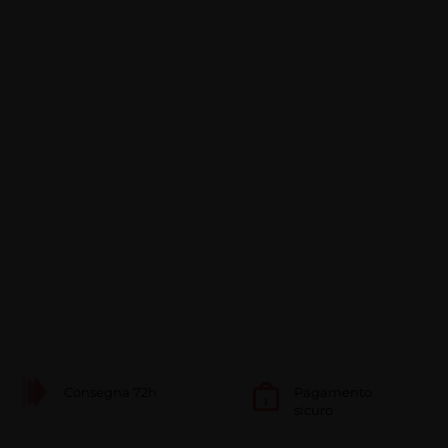
Consegna 72h
Pagamento
sicuro