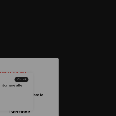
Chiudi
ritornare alle
tuo account per iniziare lo
pping
Iscrizione