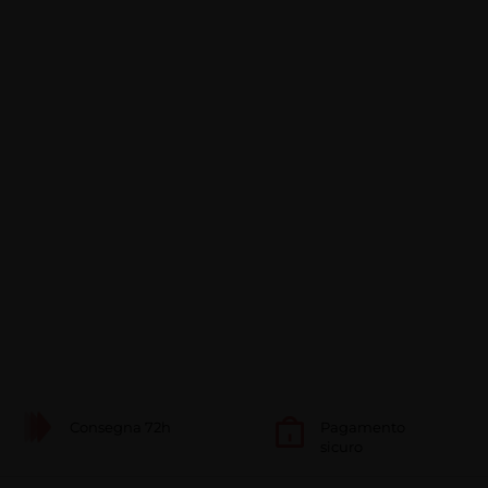
Consegna 72h
Pagamento
sicuro