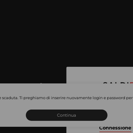
per accedere
e vendite
è scaduta. Ti preghiamo di inserire nuovamente login e password per 
Iscriviti o connettiti al 
vate
sho
Continua
Connessione