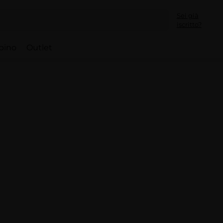
Sei già
iscritto?
bino
Outlet