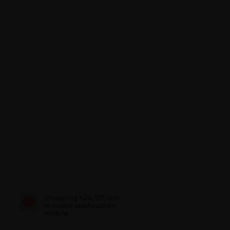
Shopping h24, 7/7, con
le nostre applicazioni
mobile