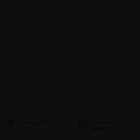
Consegna 72h
Pagamento
sicuro