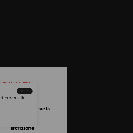
Chiudi
ritornare alle
tuo account per iniziare lo
pping
Iscrizione