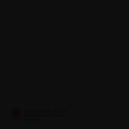
Shopping h24, 7/7, con
le nostre applicazioni
mobile