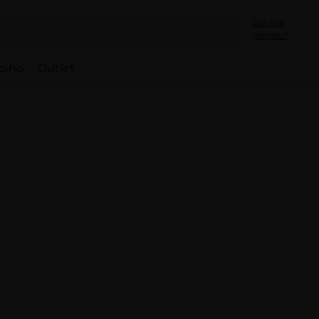
Sei già
iscritto?
bino
Outlet