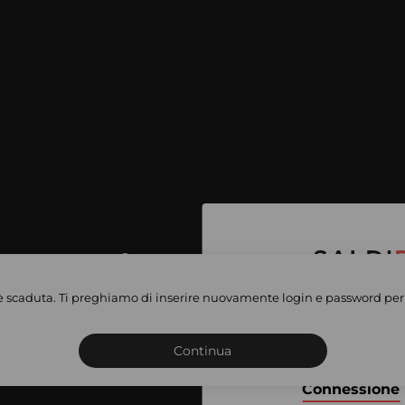
per accedere
e vendite
è scaduta. Ti preghiamo di inserire nuovamente login e password per 
Iscriviti o connettiti al 
vate
sho
Continua
Connessione