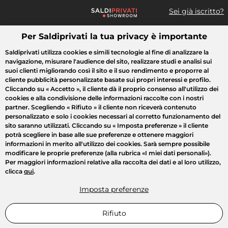
Sei già iscritto?
Per Saldiprivati la tua privacy è importante
Cosa cerchi?
Saldiprivati utilizza cookies e simili tecnologie al fine di analizzare la
navigazione, misurare l'audience del sito, realizzare studi e analisi sui
Tutte le vendite
Moda
Casa
Bellezza
Elettrodomestici
suoi clienti migliorando così il sito e il suo rendimento e proporre al
cliente pubblicità personalizzate basate sui propri interessi e profilo.
Cliccando su
« Accetto »
, il cliente dà il proprio consenso all'utilizzo dei
cookies e alla condivisione delle informazioni raccolte con i nostri
partner. Scegliendo
« Rifiuto »
il cliente non riceverà contenuto
personalizzato e solo i cookies necessari al corretto funzionamento del
sito saranno utilizzati. Cliccando su
« Imposta preferenze »
il cliente
potrà scegliere in base alle sue preferenze e ottenere maggiori
informazioni in merito all'utilizzo dei cookies. Sarà sempre possibile
modificare le proprie preferenze (alla rubrica «I miei dati personali»).
Per maggiori informazioni relative alla raccolta dei dati e al loro utilizzo,
clicca
qui
.
Imposta preferenze
Rifiuto