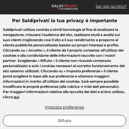
Sei già iscritto?
Per Saldiprivati la tua privacy è importante
Cosa cerchi?
Saldiprivati utilizza cookies e simili tecnologie al fine di analizzare la
navigazione, misurare l'audience del sito, realizzare studi e analisi sui
Tutte le vendite
Moda
Casa
Bellezza
Elettrodomestici
suoi clienti migliorando così il sito e il suo rendimento e proporre al
cliente pubblicità personalizzate basate sui propri interessi e profilo.
Cliccando su
« Accetto »
, il cliente dà il proprio consenso all'utilizzo dei
cookies e alla condivisione delle informazioni raccolte con i nostri
partner. Scegliendo
« Rifiuto »
il cliente non riceverà contenuto
personalizzato e solo i cookies necessari al corretto funzionamento del
sito saranno utilizzati. Cliccando su
« Imposta preferenze »
il cliente
potrà scegliere in base alle sue preferenze e ottenere maggiori
informazioni in merito all'utilizzo dei cookies. Sarà sempre possibile
modificare le proprie preferenze (alla rubrica «I miei dati personali»).
Per maggiori informazioni relative alla raccolta dei dati e al loro utilizzo,
clicca
qui
.
Imposta preferenze
Rifiuto