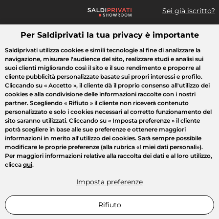
Sei già iscritto?
Per Saldiprivati la tua privacy è importante
Cosa cerchi?
Saldiprivati utilizza cookies e simili tecnologie al fine di analizzare la
navigazione, misurare l'audience del sito, realizzare studi e analisi sui
Tutte le vendite
Moda
Casa
Bellezza
Elettrodomestici
suoi clienti migliorando così il sito e il suo rendimento e proporre al
cliente pubblicità personalizzate basate sui propri interessi e profilo.
Cliccando su
« Accetto »
, il cliente dà il proprio consenso all'utilizzo dei
cookies e alla condivisione delle informazioni raccolte con i nostri
partner. Scegliendo
« Rifiuto »
il cliente non riceverà contenuto
personalizzato e solo i cookies necessari al corretto funzionamento del
sito saranno utilizzati. Cliccando su
« Imposta preferenze »
il cliente
potrà scegliere in base alle sue preferenze e ottenere maggiori
informazioni in merito all'utilizzo dei cookies. Sarà sempre possibile
modificare le proprie preferenze (alla rubrica «I miei dati personali»).
Per maggiori informazioni relative alla raccolta dei dati e al loro utilizzo,
clicca
qui
.
Imposta preferenze
Rifiuto