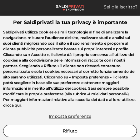
Sei già iscritto?
Per Saldiprivati la tua privacy è importante
Cosa cerchi?
Saldiprivati utilizza cookies e simili tecnologie al fine di analizzare la
navigazione, misurare l'audience del sito, realizzare studi e analisi sui
Tutte le vendite
Moda
Casa
Bellezza
Elettrodomestici
suoi clienti migliorando così il sito e il suo rendimento e proporre al
cliente pubblicità personalizzate basate sui propri interessi e profilo.
Cliccando su
« Accetto »
, il cliente dà il proprio consenso all'utilizzo dei
cookies e alla condivisione delle informazioni raccolte con i nostri
partner. Scegliendo
« Rifiuto »
il cliente non riceverà contenuto
personalizzato e solo i cookies necessari al corretto funzionamento del
sito saranno utilizzati. Cliccando su
« Imposta preferenze »
il cliente
potrà scegliere in base alle sue preferenze e ottenere maggiori
informazioni in merito all'utilizzo dei cookies. Sarà sempre possibile
modificare le proprie preferenze (alla rubrica «I miei dati personali»).
Per maggiori informazioni relative alla raccolta dei dati e al loro utilizzo,
clicca
qui
.
Imposta preferenze
Rifiuto