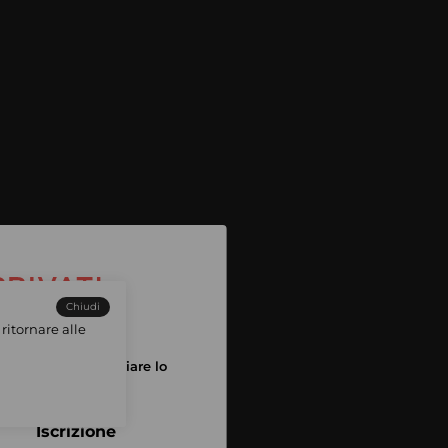
Chiudi
ritornare alle
tuo account per iniziare lo
pping
Iscrizione