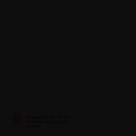
Shopping h24, 7/7, con
le nostre applicazioni
mobile