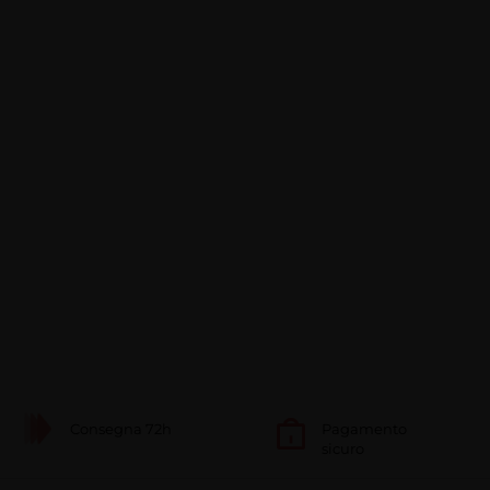
Consegna 72h
Pagamento
sicuro