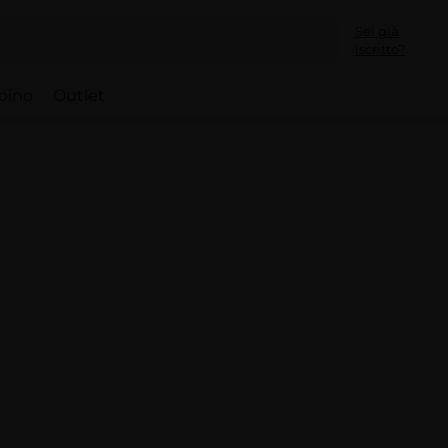
Sei già
iscritto?
bino
Outlet