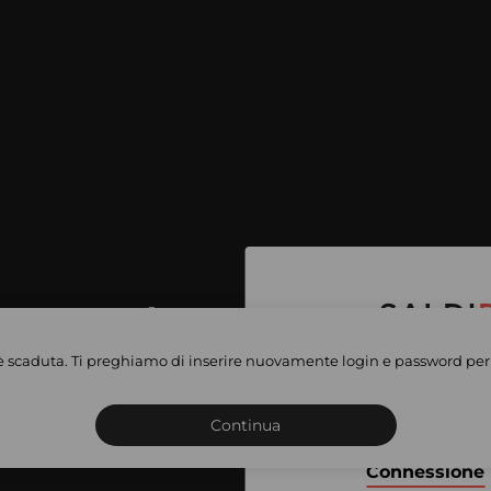
per accedere
e vendite
è scaduta. Ti preghiamo di inserire nuovamente login e password per 
Iscriviti o connettiti al 
vate
sho
Continua
Connessione