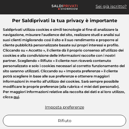
Sei già iscritto?
Per Saldiprivati la tua privacy è importante
Cosa cerchi?
Saldiprivati utilizza cookies e simili tecnologie al fine di analizzare la
navigazione, misurare l'audience del sito, realizzare studi e analisi sui
Tutte le vendite
Moda
Casa
Bellezza
Elettrodomestici
suoi clienti migliorando così il sito e il suo rendimento e proporre al
cliente pubblicità personalizzate basate sui propri interessi e profilo.
Cliccando su
« Accetto »
, il cliente dà il proprio consenso all'utilizzo dei
cookies e alla condivisione delle informazioni raccolte con i nostri
partner. Scegliendo
« Rifiuto »
il cliente non riceverà contenuto
personalizzato e solo i cookies necessari al corretto funzionamento del
sito saranno utilizzati. Cliccando su
« Imposta preferenze »
il cliente
potrà scegliere in base alle sue preferenze e ottenere maggiori
informazioni in merito all'utilizzo dei cookies. Sarà sempre possibile
modificare le proprie preferenze (alla rubrica «I miei dati personali»).
Per maggiori informazioni relative alla raccolta dei dati e al loro utilizzo,
clicca
qui
.
Imposta preferenze
Rifiuto