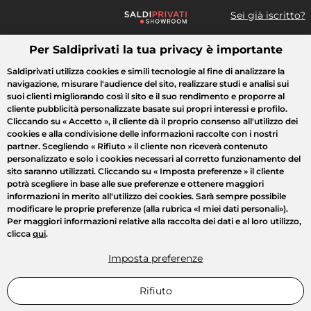
Sei già iscritto?
Per Saldiprivati la tua privacy è importante
Cosa cerchi?
Saldiprivati utilizza cookies e simili tecnologie al fine di analizzare la
navigazione, misurare l'audience del sito, realizzare studi e analisi sui
Tutte le vendite
Moda
Casa
Bellezza
Elettrodomestici
suoi clienti migliorando così il sito e il suo rendimento e proporre al
cliente pubblicità personalizzate basate sui propri interessi e profilo.
Cliccando su
« Accetto »
, il cliente dà il proprio consenso all'utilizzo dei
cookies e alla condivisione delle informazioni raccolte con i nostri
partner. Scegliendo
« Rifiuto »
il cliente non riceverà contenuto
personalizzato e solo i cookies necessari al corretto funzionamento del
sito saranno utilizzati. Cliccando su
« Imposta preferenze »
il cliente
potrà scegliere in base alle sue preferenze e ottenere maggiori
informazioni in merito all'utilizzo dei cookies. Sarà sempre possibile
modificare le proprie preferenze (alla rubrica «I miei dati personali»).
Per maggiori informazioni relative alla raccolta dei dati e al loro utilizzo,
clicca
qui
.
Imposta preferenze
Rifiuto