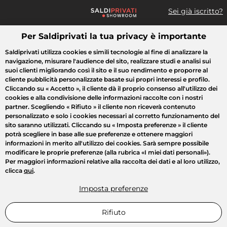
Sei già iscritto?
Per Saldiprivati la tua privacy è importante
Cosa cerchi?
Saldiprivati utilizza cookies e simili tecnologie al fine di analizzare la
navigazione, misurare l'audience del sito, realizzare studi e analisi sui
Tutte le vendite
Moda
Casa
Bellezza
Elettrodomestici
suoi clienti migliorando così il sito e il suo rendimento e proporre al
cliente pubblicità personalizzate basate sui propri interessi e profilo.
Cliccando su
« Accetto »
, il cliente dà il proprio consenso all'utilizzo dei
cookies e alla condivisione delle informazioni raccolte con i nostri
partner. Scegliendo
« Rifiuto »
il cliente non riceverà contenuto
personalizzato e solo i cookies necessari al corretto funzionamento del
sito saranno utilizzati. Cliccando su
« Imposta preferenze »
il cliente
potrà scegliere in base alle sue preferenze e ottenere maggiori
informazioni in merito all'utilizzo dei cookies. Sarà sempre possibile
modificare le proprie preferenze (alla rubrica «I miei dati personali»).
Per maggiori informazioni relative alla raccolta dei dati e al loro utilizzo,
clicca
qui
.
Imposta preferenze
Rifiuto