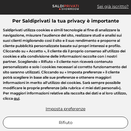
Sei già iscritto?
Per Saldiprivati la tua privacy è importante
Cosa cerchi?
Saldiprivati utilizza cookies e simili tecnologie al fine di analizzare la
navigazione, misurare l'audience del sito, realizzare studi e analisi sui
Tutte le vendite
Moda
Casa
Bellezza
Elettrodomestici
suoi clienti migliorando così il sito e il suo rendimento e proporre al
cliente pubblicità personalizzate basate sui propri interessi e profilo.
Cliccando su
« Accetto »
, il cliente dà il proprio consenso all'utilizzo dei
cookies e alla condivisione delle informazioni raccolte con i nostri
partner. Scegliendo
« Rifiuto »
il cliente non riceverà contenuto
personalizzato e solo i cookies necessari al corretto funzionamento del
sito saranno utilizzati. Cliccando su
« Imposta preferenze »
il cliente
potrà scegliere in base alle sue preferenze e ottenere maggiori
informazioni in merito all'utilizzo dei cookies. Sarà sempre possibile
modificare le proprie preferenze (alla rubrica «I miei dati personali»).
Per maggiori informazioni relative alla raccolta dei dati e al loro utilizzo,
clicca
qui
.
Imposta preferenze
Rifiuto