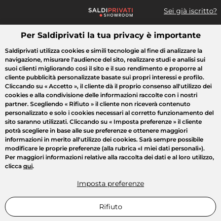
Sei già iscritto?
Per Saldiprivati la tua privacy è importante
Cosa cerchi?
Saldiprivati utilizza cookies e simili tecnologie al fine di analizzare la
navigazione, misurare l'audience del sito, realizzare studi e analisi sui
Tutte le vendite
Moda
Casa
Bellezza
Elettrodomestici
suoi clienti migliorando così il sito e il suo rendimento e proporre al
cliente pubblicità personalizzate basate sui propri interessi e profilo.
Cliccando su
« Accetto »
, il cliente dà il proprio consenso all'utilizzo dei
cookies e alla condivisione delle informazioni raccolte con i nostri
partner. Scegliendo
« Rifiuto »
il cliente non riceverà contenuto
personalizzato e solo i cookies necessari al corretto funzionamento del
sito saranno utilizzati. Cliccando su
« Imposta preferenze »
il cliente
potrà scegliere in base alle sue preferenze e ottenere maggiori
informazioni in merito all'utilizzo dei cookies. Sarà sempre possibile
modificare le proprie preferenze (alla rubrica «I miei dati personali»).
Per maggiori informazioni relative alla raccolta dei dati e al loro utilizzo,
clicca
qui
.
Imposta preferenze
Rifiuto