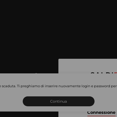
per accedere
e vendite
è scaduta. Ti preghiamo di inserire nuovamente login e password per 
Iscriviti o connettiti al 
vate
sho
Continua
Connessione