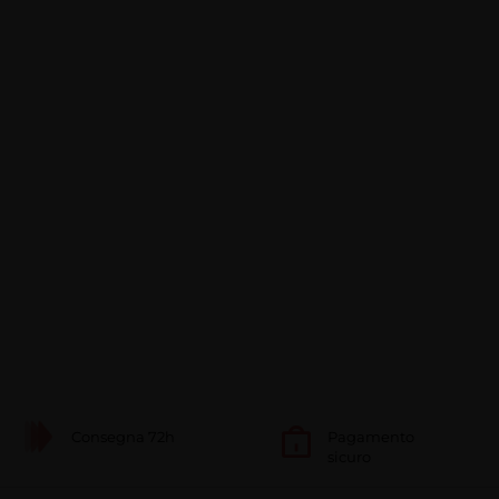
Consegna 72h
Pagamento
sicuro