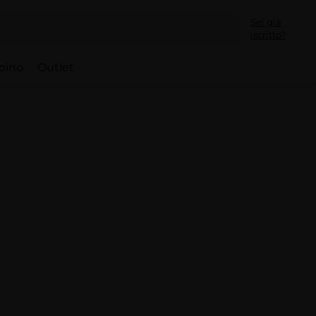
Sei già
iscritto?
bino
Outlet