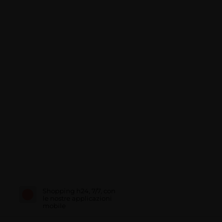
Shopping h24, 7/7, con
le nostre applicazioni
mobile