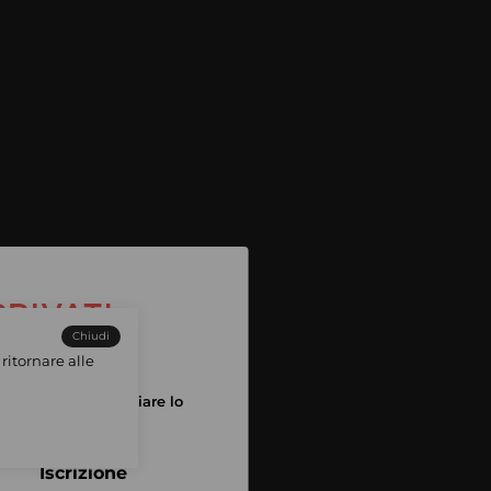
Chiudi
ritornare alle
tuo account per iniziare lo
pping
Iscrizione