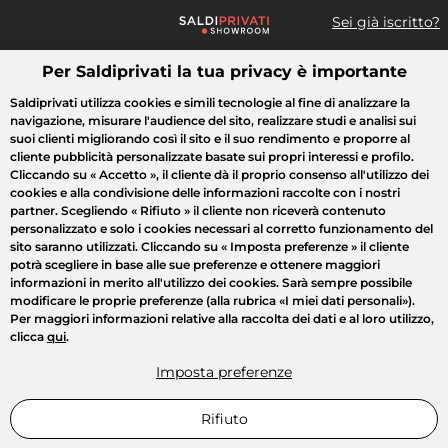
Sei già iscritto?
Per Saldiprivati la tua privacy è importante
Cosa cerchi?
Saldiprivati utilizza cookies e simili tecnologie al fine di analizzare la
navigazione, misurare l'audience del sito, realizzare studi e analisi sui
Tutte le vendite
Moda
Casa
Bellezza
Elettrodomestici
suoi clienti migliorando così il sito e il suo rendimento e proporre al
cliente pubblicità personalizzate basate sui propri interessi e profilo.
Cliccando su
« Accetto »
, il cliente dà il proprio consenso all'utilizzo dei
cookies e alla condivisione delle informazioni raccolte con i nostri
partner. Scegliendo
« Rifiuto »
il cliente non riceverà contenuto
personalizzato e solo i cookies necessari al corretto funzionamento del
sito saranno utilizzati. Cliccando su
« Imposta preferenze »
il cliente
potrà scegliere in base alle sue preferenze e ottenere maggiori
informazioni in merito all'utilizzo dei cookies. Sarà sempre possibile
modificare le proprie preferenze (alla rubrica «I miei dati personali»).
Per maggiori informazioni relative alla raccolta dei dati e al loro utilizzo,
clicca
qui
.
Imposta preferenze
Rifiuto