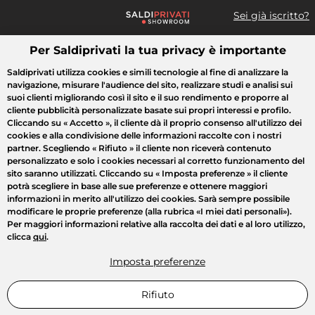
Sei già iscritto?
Per Saldiprivati la tua privacy è importante
Cosa cerchi?
Saldiprivati utilizza cookies e simili tecnologie al fine di analizzare la
navigazione, misurare l'audience del sito, realizzare studi e analisi sui
Tutte le vendite
Moda
Casa
Bellezza
Elettrodomestici
suoi clienti migliorando così il sito e il suo rendimento e proporre al
cliente pubblicità personalizzate basate sui propri interessi e profilo.
Cliccando su
« Accetto »
, il cliente dà il proprio consenso all'utilizzo dei
cookies e alla condivisione delle informazioni raccolte con i nostri
partner. Scegliendo
« Rifiuto »
il cliente non riceverà contenuto
personalizzato e solo i cookies necessari al corretto funzionamento del
sito saranno utilizzati. Cliccando su
« Imposta preferenze »
il cliente
potrà scegliere in base alle sue preferenze e ottenere maggiori
informazioni in merito all'utilizzo dei cookies. Sarà sempre possibile
modificare le proprie preferenze (alla rubrica «I miei dati personali»).
Per maggiori informazioni relative alla raccolta dei dati e al loro utilizzo,
clicca
qui
.
Imposta preferenze
Rifiuto