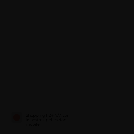
Shopping h24, 7/7, con
le nostre applicazioni
mobile