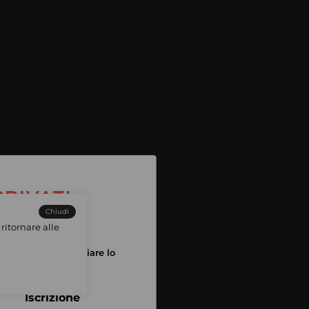
Chiudi
ritornare alle
tuo account per iniziare lo
pping
Iscrizione