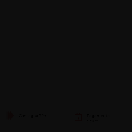
Consegna 72h
Pagamento
sicuro