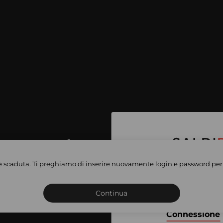
per accedere
e vendite
è scaduta. Ti preghiamo di inserire nuovamente login e password per 
Iscriviti o connettiti al 
vate
sho
Continua
Connessione