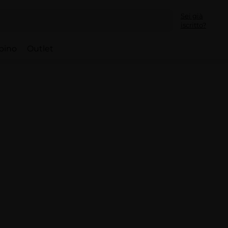
Sei già
iscritto?
bino
Outlet