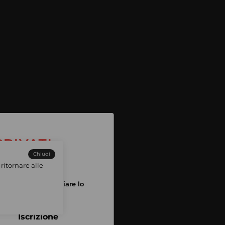
Chiudi
ritornare alle
tuo account per iniziare lo
pping
Iscrizione