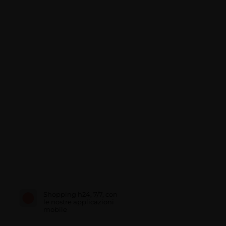
Shopping h24, 7/7, con
le nostre applicazioni
mobile