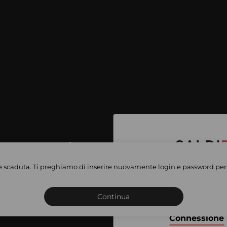
per accedere
e vendite
è scaduta. Ti preghiamo di inserire nuovamente login e password per 
Iscriviti o connettiti al 
vate
sho
Continua
Connessione