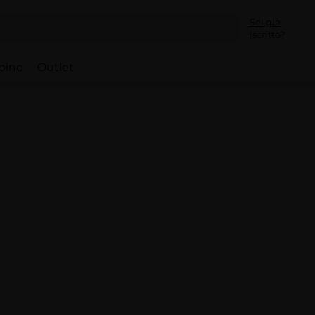
Sei già
iscritto?
bino
Outlet