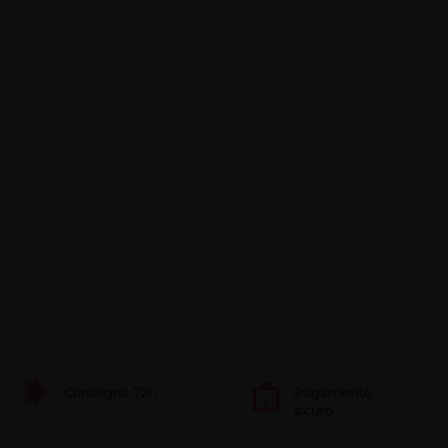
Consegna 72h
Pagamento
sicuro