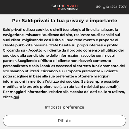
Sei già iscritto?
Per Saldiprivati la tua privacy è importante
Cosa cerchi?
Saldiprivati utilizza cookies e simili tecnologie al fine di analizzare la
navigazione, misurare l'audience del sito, realizzare studi e analisi sui
Tutte le vendite
Moda
Casa
Bellezza
Elettrodomestici
suoi clienti migliorando così il sito e il suo rendimento e proporre al
cliente pubblicità personalizzate basate sui propri interessi e profilo.
Cliccando su
« Accetto »
, il cliente dà il proprio consenso all'utilizzo dei
cookies e alla condivisione delle informazioni raccolte con i nostri
partner. Scegliendo
« Rifiuto »
il cliente non riceverà contenuto
personalizzato e solo i cookies necessari al corretto funzionamento del
sito saranno utilizzati. Cliccando su
« Imposta preferenze »
il cliente
potrà scegliere in base alle sue preferenze e ottenere maggiori
informazioni in merito all'utilizzo dei cookies. Sarà sempre possibile
modificare le proprie preferenze (alla rubrica «I miei dati personali»).
Per maggiori informazioni relative alla raccolta dei dati e al loro utilizzo,
clicca
qui
.
Imposta preferenze
Rifiuto