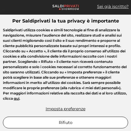
Sei già iscritto?
Per Saldiprivati la tua privacy è importante
Cosa cerchi?
Saldiprivati utilizza cookies e simili tecnologie al fine di analizzare la
navigazione, misurare l'audience del sito, realizzare studi e analisi sui
Tutte le vendite
Moda
Casa
Bellezza
Elettrodomestici
suoi clienti migliorando così il sito e il suo rendimento e proporre al
cliente pubblicità personalizzate basate sui propri interessi e profilo.
Cliccando su
« Accetto »
, il cliente dà il proprio consenso all'utilizzo dei
cookies e alla condivisione delle informazioni raccolte con i nostri
partner. Scegliendo
« Rifiuto »
il cliente non riceverà contenuto
personalizzato e solo i cookies necessari al corretto funzionamento del
sito saranno utilizzati. Cliccando su
« Imposta preferenze »
il cliente
potrà scegliere in base alle sue preferenze e ottenere maggiori
informazioni in merito all'utilizzo dei cookies. Sarà sempre possibile
modificare le proprie preferenze (alla rubrica «I miei dati personali»).
Per maggiori informazioni relative alla raccolta dei dati e al loro utilizzo,
clicca
qui
.
Imposta preferenze
Rifiuto