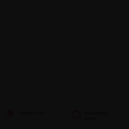
Consegna 72h
Pagamento
sicuro