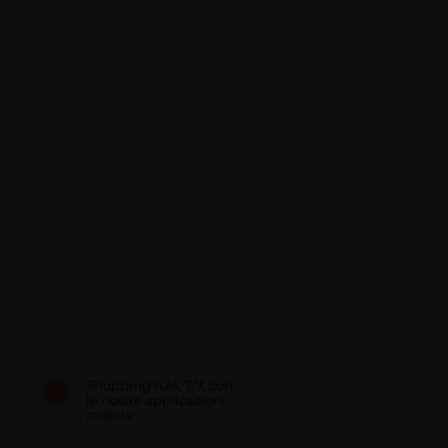
Shopping h24, 7/7, con
le nostre applicazioni
mobile