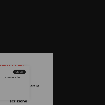
Chiudi
ritornare alle
tuo account per iniziare lo
pping
Iscrizione