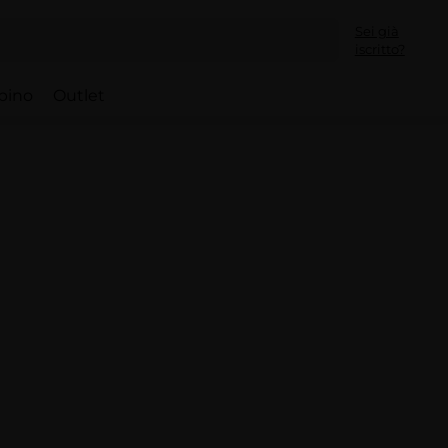
Sei già
iscritto?
bino
Outlet