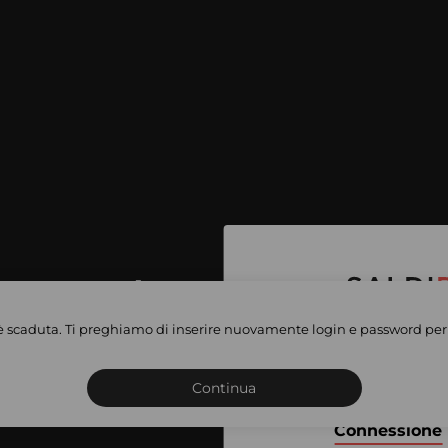
per accedere
e vendite
è scaduta. Ti preghiamo di inserire nuovamente login e password per 
Iscriviti o connettiti al 
vate
sho
Continua
Connessione