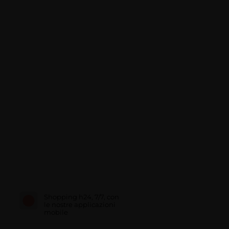
Shopping h24, 7/7, con
le nostre applicazioni
mobile