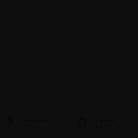
Consegna 72h
Pagamento
sicuro