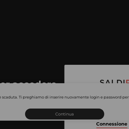
per accedere
e vendite
è scaduta. Ti preghiamo di inserire nuovamente login e password per 
Iscriviti o connettiti al 
vate
sho
Continua
Connessione