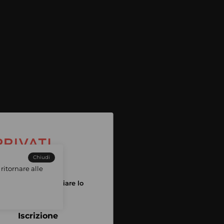
Chiudi
ritornare alle
tuo account per iniziare lo
pping
Iscrizione