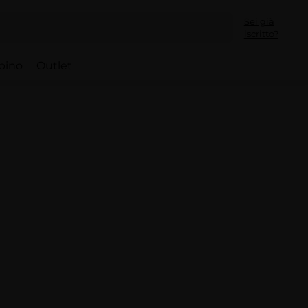
Sei già
iscritto?
bino
Outlet