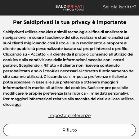
Sei già iscritto?
Per Saldiprivati la tua privacy è importante
Cosa cerchi?
Saldiprivati utilizza cookies e simili tecnologie al fine di analizzare la
navigazione, misurare l'audience del sito, realizzare studi e analisi sui
Tutte le vendite
Moda
Casa
Bellezza
Elettrodomestici
suoi clienti migliorando così il sito e il suo rendimento e proporre al
cliente pubblicità personalizzate basate sui propri interessi e profilo.
Cliccando su
« Accetto »
, il cliente dà il proprio consenso all'utilizzo dei
cookies e alla condivisione delle informazioni raccolte con i nostri
partner. Scegliendo
« Rifiuto »
il cliente non riceverà contenuto
personalizzato e solo i cookies necessari al corretto funzionamento del
sito saranno utilizzati. Cliccando su
« Imposta preferenze »
il cliente
potrà scegliere in base alle sue preferenze e ottenere maggiori
informazioni in merito all'utilizzo dei cookies. Sarà sempre possibile
modificare le proprie preferenze (alla rubrica «I miei dati personali»).
Per maggiori informazioni relative alla raccolta dei dati e al loro utilizzo,
clicca
qui
.
Imposta preferenze
Rifiuto