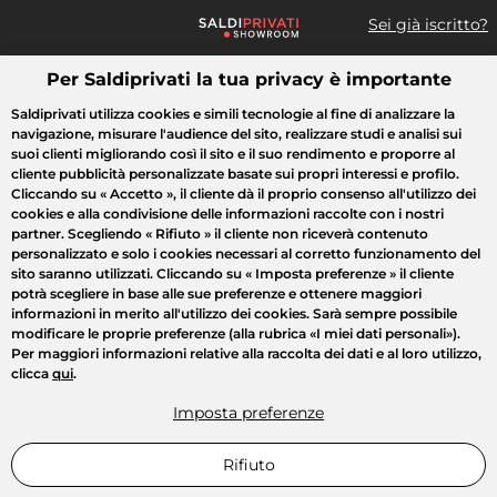
Sei già iscritto?
Per Saldiprivati la tua privacy è importante
Cosa cerchi?
Saldiprivati utilizza cookies e simili tecnologie al fine di analizzare la
navigazione, misurare l'audience del sito, realizzare studi e analisi sui
Tutte le vendite
Moda
Casa
Bellezza
Elettrodomestici
suoi clienti migliorando così il sito e il suo rendimento e proporre al
cliente pubblicità personalizzate basate sui propri interessi e profilo.
Cliccando su
« Accetto »
, il cliente dà il proprio consenso all'utilizzo dei
cookies e alla condivisione delle informazioni raccolte con i nostri
partner. Scegliendo
« Rifiuto »
il cliente non riceverà contenuto
personalizzato e solo i cookies necessari al corretto funzionamento del
sito saranno utilizzati. Cliccando su
« Imposta preferenze »
il cliente
potrà scegliere in base alle sue preferenze e ottenere maggiori
informazioni in merito all'utilizzo dei cookies. Sarà sempre possibile
modificare le proprie preferenze (alla rubrica «I miei dati personali»).
Per maggiori informazioni relative alla raccolta dei dati e al loro utilizzo,
clicca
qui
.
Imposta preferenze
Rifiuto