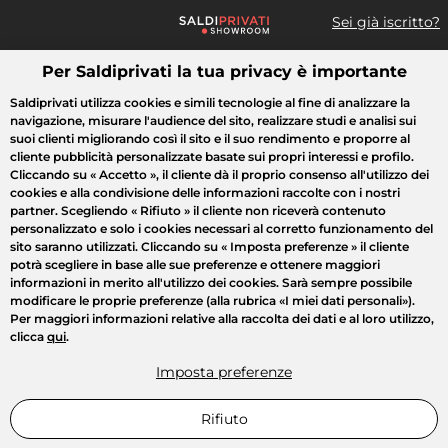
Sei già iscritto?
Per Saldiprivati la tua privacy è importante
Cosa cerchi?
Saldiprivati utilizza cookies e simili tecnologie al fine di analizzare la
navigazione, misurare l'audience del sito, realizzare studi e analisi sui
Tutte le vendite
Moda
Casa
Bellezza
Elettrodomestici
suoi clienti migliorando così il sito e il suo rendimento e proporre al
cliente pubblicità personalizzate basate sui propri interessi e profilo.
Cliccando su
« Accetto »
, il cliente dà il proprio consenso all'utilizzo dei
cookies e alla condivisione delle informazioni raccolte con i nostri
partner. Scegliendo
« Rifiuto »
il cliente non riceverà contenuto
personalizzato e solo i cookies necessari al corretto funzionamento del
sito saranno utilizzati. Cliccando su
« Imposta preferenze »
il cliente
potrà scegliere in base alle sue preferenze e ottenere maggiori
informazioni in merito all'utilizzo dei cookies. Sarà sempre possibile
modificare le proprie preferenze (alla rubrica «I miei dati personali»).
Per maggiori informazioni relative alla raccolta dei dati e al loro utilizzo,
clicca
qui
.
Imposta preferenze
Rifiuto