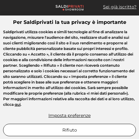
Sei già iscritto?
Per Saldiprivati la tua privacy è importante
Cosa cerchi?
Saldiprivati utilizza cookies e simili tecnologie al fine di analizzare la
navigazione, misurare l'audience del sito, realizzare studi e analisi sui
Tutte le vendite
Moda
Casa
Bellezza
Elettrodomestici
suoi clienti migliorando così il sito e il suo rendimento e proporre al
cliente pubblicità personalizzate basate sui propri interessi e profilo.
Cliccando su
« Accetto »
, il cliente dà il proprio consenso all'utilizzo dei
cookies e alla condivisione delle informazioni raccolte con i nostri
partner. Scegliendo
« Rifiuto »
il cliente non riceverà contenuto
personalizzato e solo i cookies necessari al corretto funzionamento del
sito saranno utilizzati. Cliccando su
« Imposta preferenze »
il cliente
potrà scegliere in base alle sue preferenze e ottenere maggiori
informazioni in merito all'utilizzo dei cookies. Sarà sempre possibile
modificare le proprie preferenze (alla rubrica «I miei dati personali»).
Per maggiori informazioni relative alla raccolta dei dati e al loro utilizzo,
clicca
qui
.
Imposta preferenze
Rifiuto