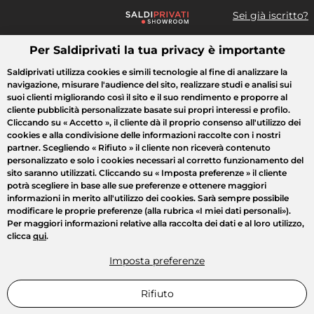
Sei già iscritto?
Per Saldiprivati la tua privacy è importante
Cosa cerchi?
Saldiprivati utilizza cookies e simili tecnologie al fine di analizzare la
navigazione, misurare l'audience del sito, realizzare studi e analisi sui
Tutte le vendite
Moda
Casa
Bellezza
Elettrodomestici
suoi clienti migliorando così il sito e il suo rendimento e proporre al
cliente pubblicità personalizzate basate sui propri interessi e profilo.
Cliccando su
« Accetto »
, il cliente dà il proprio consenso all'utilizzo dei
cookies e alla condivisione delle informazioni raccolte con i nostri
partner. Scegliendo
« Rifiuto »
il cliente non riceverà contenuto
personalizzato e solo i cookies necessari al corretto funzionamento del
sito saranno utilizzati. Cliccando su
« Imposta preferenze »
il cliente
potrà scegliere in base alle sue preferenze e ottenere maggiori
informazioni in merito all'utilizzo dei cookies. Sarà sempre possibile
modificare le proprie preferenze (alla rubrica «I miei dati personali»).
Per maggiori informazioni relative alla raccolta dei dati e al loro utilizzo,
clicca
qui
.
Imposta preferenze
Rifiuto