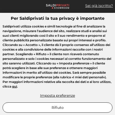
Sei già iscritto?
Per Saldiprivati la tua privacy è importante
Cosa cerchi?
Saldiprivati utilizza cookies e simili tecnologie al fine di analizzare la
navigazione, misurare l'audience del sito, realizzare studi e analisi sui
Tutte le vendite
Moda
Casa
Bellezza
Elettrodomestici
suoi clienti migliorando così il sito e il suo rendimento e proporre al
cliente pubblicità personalizzate basate sui propri interessi e profilo.
Cliccando su
« Accetto »
, il cliente dà il proprio consenso all'utilizzo dei
cookies e alla condivisione delle informazioni raccolte con i nostri
partner. Scegliendo
« Rifiuto »
il cliente non riceverà contenuto
personalizzato e solo i cookies necessari al corretto funzionamento del
sito saranno utilizzati. Cliccando su
« Imposta preferenze »
il cliente
potrà scegliere in base alle sue preferenze e ottenere maggiori
informazioni in merito all'utilizzo dei cookies. Sarà sempre possibile
modificare le proprie preferenze (alla rubrica «I miei dati personali»).
Per maggiori informazioni relative alla raccolta dei dati e al loro utilizzo,
clicca
qui
.
Imposta preferenze
Rifiuto