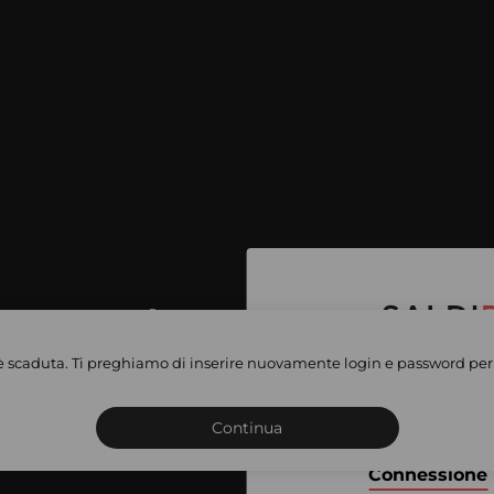
per accedere
e vendite
è scaduta. Ti preghiamo di inserire nuovamente login e password per 
Iscriviti o connettiti al 
vate
sho
Continua
Connessione