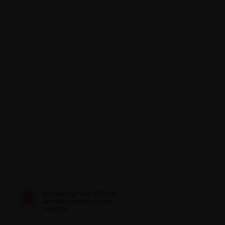
Shopping h24, 7/7, con
le nostre applicazioni
mobile