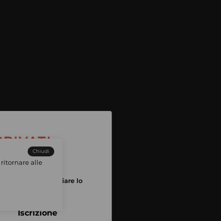
Chiudi
ritornare alle
tuo account per iniziare lo
pping
Iscrizione