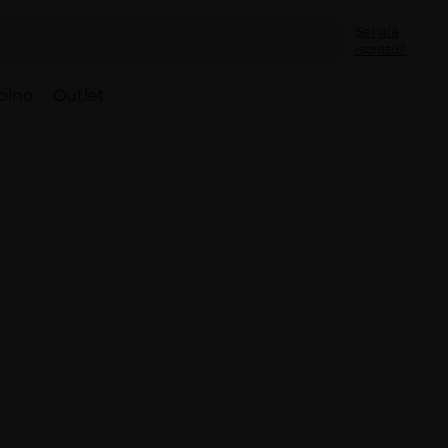
Sei già
iscritto?
bino
Outlet