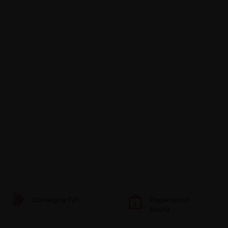
Consegna 72h
Pagamento
sicuro