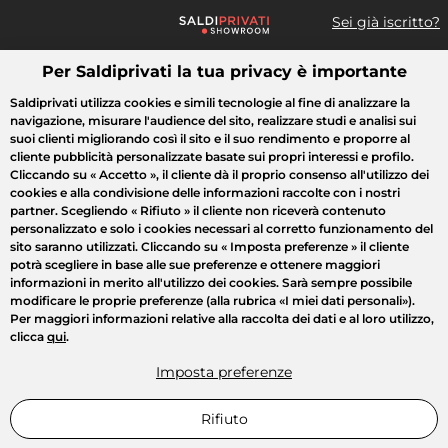
Sei già iscritto?
Per Saldiprivati la tua privacy è importante
Cosa cerchi?
Saldiprivati utilizza cookies e simili tecnologie al fine di analizzare la
navigazione, misurare l'audience del sito, realizzare studi e analisi sui
Tutte le vendite
Moda
Casa
Bellezza
Elettrodomestici
suoi clienti migliorando così il sito e il suo rendimento e proporre al
cliente pubblicità personalizzate basate sui propri interessi e profilo.
Cliccando su
« Accetto »
, il cliente dà il proprio consenso all'utilizzo dei
cookies e alla condivisione delle informazioni raccolte con i nostri
partner. Scegliendo
« Rifiuto »
il cliente non riceverà contenuto
personalizzato e solo i cookies necessari al corretto funzionamento del
sito saranno utilizzati. Cliccando su
« Imposta preferenze »
il cliente
potrà scegliere in base alle sue preferenze e ottenere maggiori
informazioni in merito all'utilizzo dei cookies. Sarà sempre possibile
modificare le proprie preferenze (alla rubrica «I miei dati personali»).
Per maggiori informazioni relative alla raccolta dei dati e al loro utilizzo,
clicca
qui
.
Imposta preferenze
Rifiuto