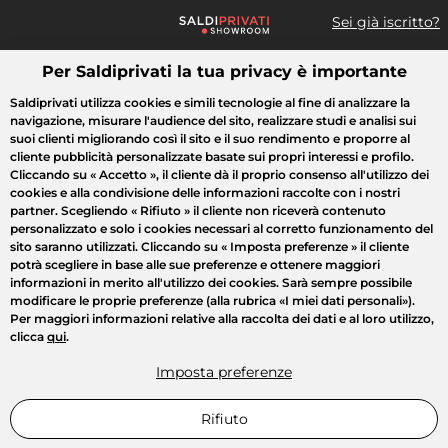
Sei già iscritto?
Per Saldiprivati la tua privacy è importante
Cosa cerchi?
Saldiprivati utilizza cookies e simili tecnologie al fine di analizzare la
navigazione, misurare l'audience del sito, realizzare studi e analisi sui
Tutte le vendite
Moda
Casa
Bellezza
Elettrodomestici
suoi clienti migliorando così il sito e il suo rendimento e proporre al
cliente pubblicità personalizzate basate sui propri interessi e profilo.
Cliccando su
« Accetto »
, il cliente dà il proprio consenso all'utilizzo dei
cookies e alla condivisione delle informazioni raccolte con i nostri
partner. Scegliendo
« Rifiuto »
il cliente non riceverà contenuto
personalizzato e solo i cookies necessari al corretto funzionamento del
sito saranno utilizzati. Cliccando su
« Imposta preferenze »
il cliente
potrà scegliere in base alle sue preferenze e ottenere maggiori
informazioni in merito all'utilizzo dei cookies. Sarà sempre possibile
modificare le proprie preferenze (alla rubrica «I miei dati personali»).
Per maggiori informazioni relative alla raccolta dei dati e al loro utilizzo,
clicca
qui
.
Imposta preferenze
Rifiuto