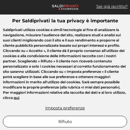
Sei già iscritto?
Per Saldiprivati la tua privacy è importante
Cosa cerchi?
Saldiprivati utilizza cookies e simili tecnologie al fine di analizzare la
navigazione, misurare l'audience del sito, realizzare studi e analisi sui
Tutte le vendite
Moda
Casa
Bellezza
Elettrodomestici
suoi clienti migliorando così il sito e il suo rendimento e proporre al
cliente pubblicità personalizzate basate sui propri interessi e profilo.
Cliccando su
« Accetto »
, il cliente dà il proprio consenso all'utilizzo dei
cookies e alla condivisione delle informazioni raccolte con i nostri
partner. Scegliendo
« Rifiuto »
il cliente non riceverà contenuto
personalizzato e solo i cookies necessari al corretto funzionamento del
sito saranno utilizzati. Cliccando su
« Imposta preferenze »
il cliente
potrà scegliere in base alle sue preferenze e ottenere maggiori
informazioni in merito all'utilizzo dei cookies. Sarà sempre possibile
modificare le proprie preferenze (alla rubrica «I miei dati personali»).
Per maggiori informazioni relative alla raccolta dei dati e al loro utilizzo,
clicca
qui
.
Imposta preferenze
Rifiuto