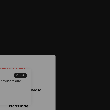
Chiudi
ritornare alle
tuo account per iniziare lo
pping
Iscrizione