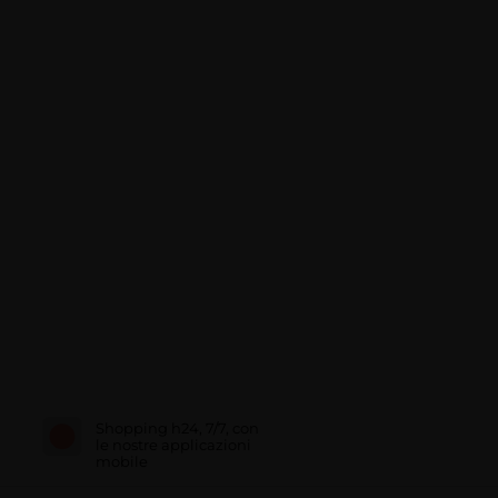
Shopping h24, 7/7, con
le nostre applicazioni
mobile