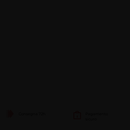
Consegna 72h
Pagamento
sicuro