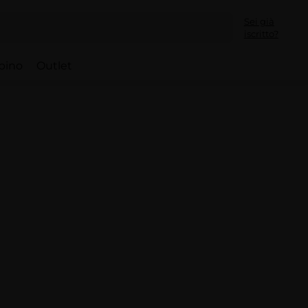
Sei già
iscritto?
bino
Outlet