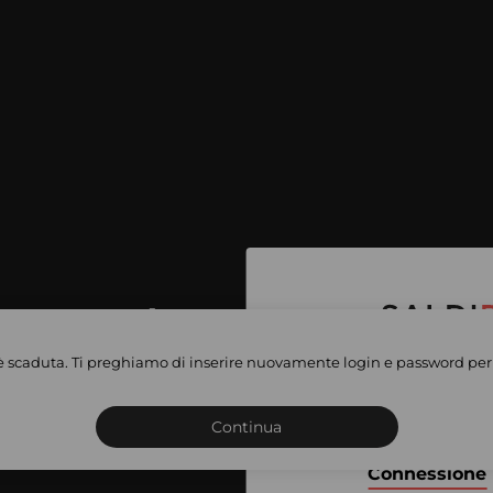
per accedere
e vendite
è scaduta. Ti preghiamo di inserire nuovamente login e password per 
Iscriviti o connettiti al 
vate
sho
Continua
Connessione