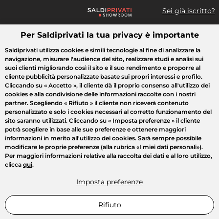
Sei già iscritto?
Per Saldiprivati la tua privacy è importante
Cosa cerchi?
Saldiprivati utilizza cookies e simili tecnologie al fine di analizzare la
navigazione, misurare l'audience del sito, realizzare studi e analisi sui
Tutte le vendite
Moda
Casa
Bellezza
Elettrodomestici
suoi clienti migliorando così il sito e il suo rendimento e proporre al
cliente pubblicità personalizzate basate sui propri interessi e profilo.
Cliccando su
« Accetto »
, il cliente dà il proprio consenso all'utilizzo dei
cookies e alla condivisione delle informazioni raccolte con i nostri
partner. Scegliendo
« Rifiuto »
il cliente non riceverà contenuto
personalizzato e solo i cookies necessari al corretto funzionamento del
sito saranno utilizzati. Cliccando su
« Imposta preferenze »
il cliente
potrà scegliere in base alle sue preferenze e ottenere maggiori
informazioni in merito all'utilizzo dei cookies. Sarà sempre possibile
modificare le proprie preferenze (alla rubrica «I miei dati personali»).
Per maggiori informazioni relative alla raccolta dei dati e al loro utilizzo,
clicca
qui
.
Imposta preferenze
Rifiuto