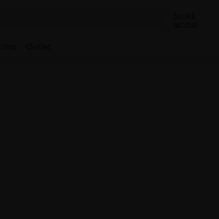
Sei già
iscritto?
bino
Outlet