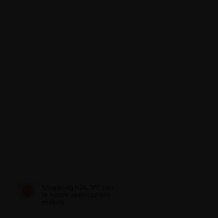
Shopping h24, 7/7, con
le nostre applicazioni
mobile