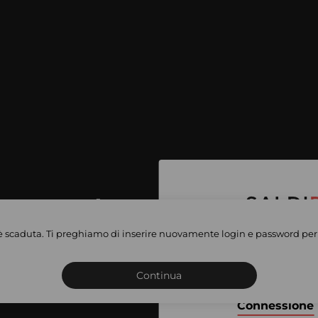
per accedere
e vendite
è scaduta. Ti preghiamo di inserire nuovamente login e password per 
Iscriviti o connettiti al 
vate
sho
Continua
Connessione