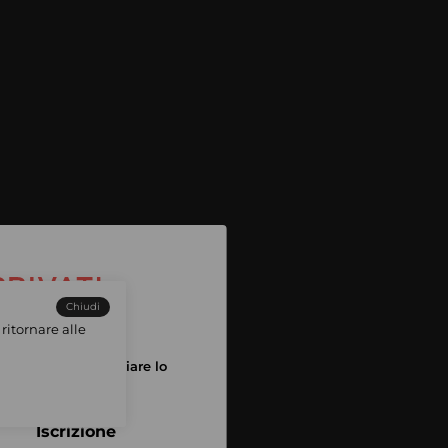
Chiudi
ritornare alle
tuo account per iniziare lo
pping
Iscrizione