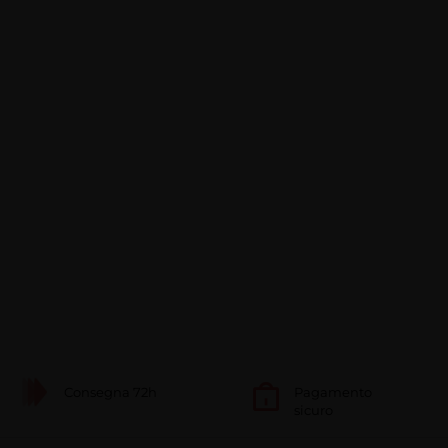
Consegna 72h
Pagamento
sicuro