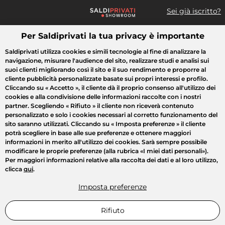
Sei già iscritto?
Per Saldiprivati la tua privacy è importante
Cosa cerchi?
Saldiprivati utilizza cookies e simili tecnologie al fine di analizzare la
navigazione, misurare l'audience del sito, realizzare studi e analisi sui
Tutte le vendite
Moda
Casa
Bellezza
Elettrodomestici
suoi clienti migliorando così il sito e il suo rendimento e proporre al
cliente pubblicità personalizzate basate sui propri interessi e profilo.
Cliccando su
« Accetto »
, il cliente dà il proprio consenso all'utilizzo dei
cookies e alla condivisione delle informazioni raccolte con i nostri
partner. Scegliendo
« Rifiuto »
il cliente non riceverà contenuto
personalizzato e solo i cookies necessari al corretto funzionamento del
sito saranno utilizzati. Cliccando su
« Imposta preferenze »
il cliente
potrà scegliere in base alle sue preferenze e ottenere maggiori
informazioni in merito all'utilizzo dei cookies. Sarà sempre possibile
modificare le proprie preferenze (alla rubrica «I miei dati personali»).
Per maggiori informazioni relative alla raccolta dei dati e al loro utilizzo,
clicca
qui
.
Imposta preferenze
Rifiuto