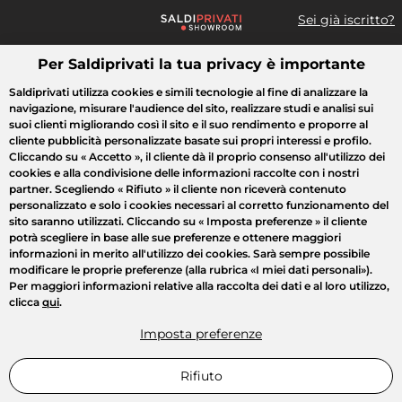
Sei già iscritto?
Per Saldiprivati la tua privacy è importante
Cosa cerchi?
Saldiprivati utilizza cookies e simili tecnologie al fine di analizzare la
navigazione, misurare l'audience del sito, realizzare studi e analisi sui
Tutte le vendite
Moda
Casa
Bellezza
Elettrodomestici
suoi clienti migliorando così il sito e il suo rendimento e proporre al
cliente pubblicità personalizzate basate sui propri interessi e profilo.
Cliccando su
« Accetto »
, il cliente dà il proprio consenso all'utilizzo dei
cookies e alla condivisione delle informazioni raccolte con i nostri
partner. Scegliendo
« Rifiuto »
il cliente non riceverà contenuto
personalizzato e solo i cookies necessari al corretto funzionamento del
sito saranno utilizzati. Cliccando su
« Imposta preferenze »
il cliente
potrà scegliere in base alle sue preferenze e ottenere maggiori
informazioni in merito all'utilizzo dei cookies. Sarà sempre possibile
modificare le proprie preferenze (alla rubrica «I miei dati personali»).
Per maggiori informazioni relative alla raccolta dei dati e al loro utilizzo,
clicca
qui
.
Imposta preferenze
Rifiuto