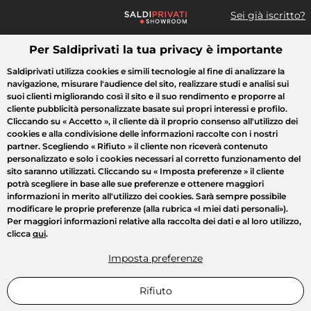
Sei già iscritto?
Per Saldiprivati la tua privacy è importante
Cosa cerchi?
Saldiprivati utilizza cookies e simili tecnologie al fine di analizzare la
navigazione, misurare l'audience del sito, realizzare studi e analisi sui
Tutte le vendite
Moda
Casa
Bellezza
Elettrodomestici
suoi clienti migliorando così il sito e il suo rendimento e proporre al
cliente pubblicità personalizzate basate sui propri interessi e profilo.
Cliccando su
« Accetto »
, il cliente dà il proprio consenso all'utilizzo dei
cookies e alla condivisione delle informazioni raccolte con i nostri
partner. Scegliendo
« Rifiuto »
il cliente non riceverà contenuto
personalizzato e solo i cookies necessari al corretto funzionamento del
sito saranno utilizzati. Cliccando su
« Imposta preferenze »
il cliente
potrà scegliere in base alle sue preferenze e ottenere maggiori
informazioni in merito all'utilizzo dei cookies. Sarà sempre possibile
modificare le proprie preferenze (alla rubrica «I miei dati personali»).
Per maggiori informazioni relative alla raccolta dei dati e al loro utilizzo,
clicca
qui
.
Imposta preferenze
Rifiuto