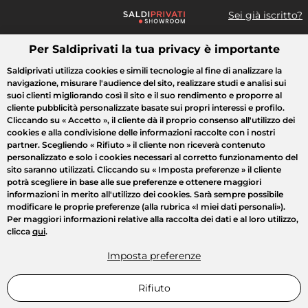
Sei già iscritto?
Per Saldiprivati la tua privacy è importante
Cosa cerchi?
Saldiprivati utilizza cookies e simili tecnologie al fine di analizzare la
navigazione, misurare l'audience del sito, realizzare studi e analisi sui
Tutte le vendite
Moda
Casa
Bellezza
Elettrodomestici
suoi clienti migliorando così il sito e il suo rendimento e proporre al
cliente pubblicità personalizzate basate sui propri interessi e profilo.
Cliccando su
« Accetto »
, il cliente dà il proprio consenso all'utilizzo dei
cookies e alla condivisione delle informazioni raccolte con i nostri
partner. Scegliendo
« Rifiuto »
il cliente non riceverà contenuto
personalizzato e solo i cookies necessari al corretto funzionamento del
sito saranno utilizzati. Cliccando su
« Imposta preferenze »
il cliente
potrà scegliere in base alle sue preferenze e ottenere maggiori
informazioni in merito all'utilizzo dei cookies. Sarà sempre possibile
modificare le proprie preferenze (alla rubrica «I miei dati personali»).
Per maggiori informazioni relative alla raccolta dei dati e al loro utilizzo,
clicca
qui
.
Imposta preferenze
Rifiuto