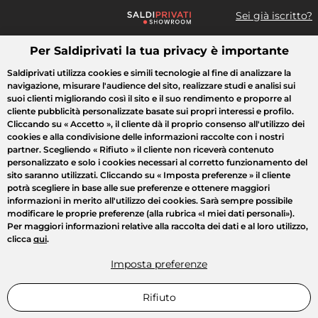
Sei già iscritto?
Per Saldiprivati la tua privacy è importante
Cosa cerchi?
Saldiprivati utilizza cookies e simili tecnologie al fine di analizzare la
navigazione, misurare l'audience del sito, realizzare studi e analisi sui
Tutte le vendite
Moda
Casa
Bellezza
Elettrodomestici
suoi clienti migliorando così il sito e il suo rendimento e proporre al
cliente pubblicità personalizzate basate sui propri interessi e profilo.
Cliccando su
« Accetto »
, il cliente dà il proprio consenso all'utilizzo dei
cookies e alla condivisione delle informazioni raccolte con i nostri
partner. Scegliendo
« Rifiuto »
il cliente non riceverà contenuto
personalizzato e solo i cookies necessari al corretto funzionamento del
sito saranno utilizzati. Cliccando su
« Imposta preferenze »
il cliente
potrà scegliere in base alle sue preferenze e ottenere maggiori
informazioni in merito all'utilizzo dei cookies. Sarà sempre possibile
modificare le proprie preferenze (alla rubrica «I miei dati personali»).
Per maggiori informazioni relative alla raccolta dei dati e al loro utilizzo,
clicca
qui
.
Imposta preferenze
Rifiuto