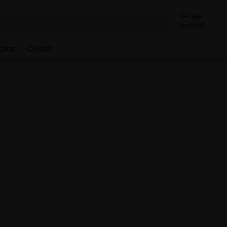
Sei già
iscritto?
bino
Outlet