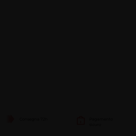
Consegna 72h
Pagamento
sicuro