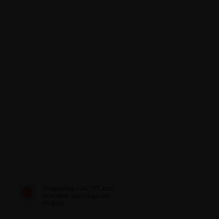
Shopping h24, 7/7, con
le nostre applicazioni
mobile