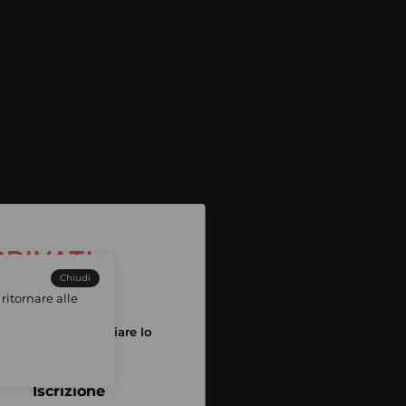
Chiudi
ritornare alle
tuo account per iniziare lo
pping
Iscrizione