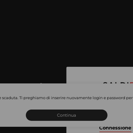
per accedere
e vendite
è scaduta. Ti preghiamo di inserire nuovamente login e password per 
Iscriviti o connettiti al 
vate
sho
Continua
Connessione