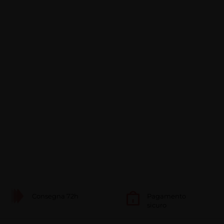
Consegna 72h
Pagamento
sicuro