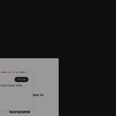
Chiudi
ritornare alle
tuo account per iniziare lo
pping
Iscrizione