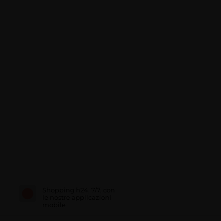
Shopping h24, 7/7, con
le nostre applicazioni
mobile