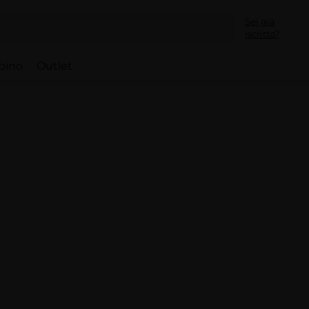
Sei già
iscritto?
bino
Outlet