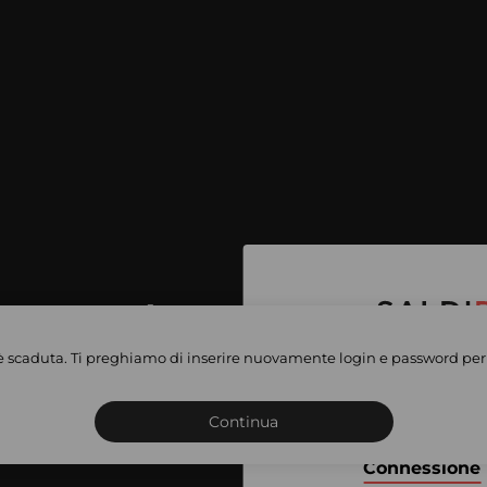
per accedere
e vendite
è scaduta. Ti preghiamo di inserire nuovamente login e password per 
Iscriviti o connettiti al 
vate
sho
Continua
Connessione